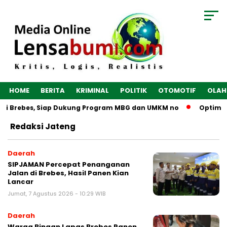
HOME
BERITA
KRIMINAL
POLITIK
OTOMOTIF
OLAH
 di Brebes, Siap Dukung Program MBG dan UMKM no
Optimalk
Redaksi Jateng
Daerah
SIPJAMAN Percepat Penanganan
Jalan di Brebes, Hasil Panen Kian
Lancar
Jumat, 7 Agustus 2026 - 10:29 WIB
Daerah
Warga Binaan Lapas Brebes Panen