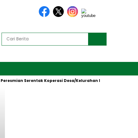
mian Serentak Koperasi Desa/Kelurahan Merah Putih oleh Presid
Headline