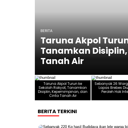
BERITA
Cinta
Sebanyak 26 Warga
Diusulkan Peroleh H
Taruna Akpol Turun ke
Sebanyak 26 Warg
Sekolah Rakyat, Tanamkan
Lapas Brebes Di
Disiplin, Kepemimpinan, dan
Peroleh Hak Int
Cinta Tanah Air
BERITA TERKINI