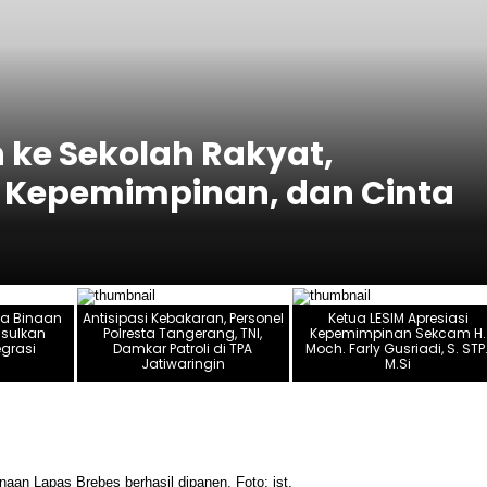
 Binaan Lapas Brebes
ak Integrasi
a Binaan
Antisipasi Kebakaran, Personel
Ketua LESIM Apresiasi
usulkan
Polresta Tangerang, TNI,
Kepemimpinan Sekcam H.
egrasi
Damkar Patroli di TPA
Moch. Farly Gusriadi, S. STP.
Jatiwaringin
M.Si