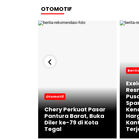
OTOMOTIF
‹
Berit
Exel
Res
Pusa
Otomotif
Spa
Chery Perkuat Pasar
Ken
Pantura Barat, Buka
Har
rik 580
Diler ke-79 di Kota
Kant
jung
Tegal
Ter