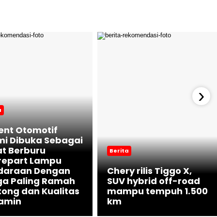
›
a
ent Otomotif
mi Dibuka Sebagai
t Berburu
Berita
repart Lampu
daraan Dengan
Chery rilis Tiggo X,
ga Paling Ramah
SUV hybrid off-road
ong dan Kualitas
mampu tempuh 1.500
jamin
km