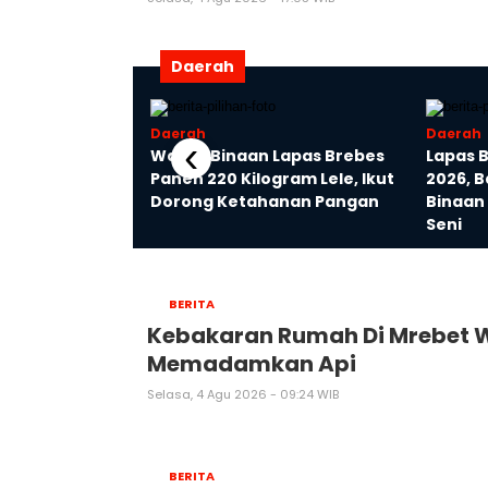
Daerah
Daerah
Daerah
‹
do Polres
Warga Binaan Lapas Brebes
Lapas 
i, AKBP
Panen 220 Kilogram Lele, Ikut
2026, 
 Akbar Disambut
Dorong Ketahanan Pangan
Binaan
 Pora
Seni
BERITA
Kebakaran Rumah Di Mrebet W
Memadamkan Api
Selasa, 4 Agu 2026 - 09:24 WIB
BERITA