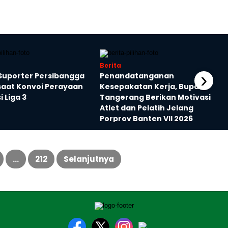
Berita
›
Suporter Persibangga
Penandatanganan
 saat Konvoi Perayaan
Kesepakatan Kerja, Bupati
 Liga 3
Tangerang Berikan Motivasi
Atlet dan Pelatih Jelang
Porprov Banten VII 2026
…
212
Selanjutnya