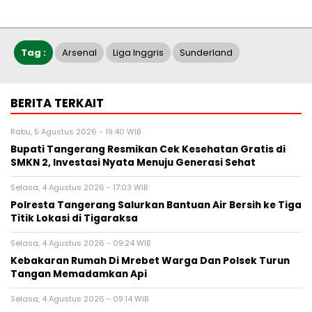
Tag :
Arsenal
Liga Inggris
Sunderland
BERITA TERKAIT
Rabu, 5 Agustus 2026 - 19:40 WIB
‎Bupati Tangerang Resmikan Cek Kesehatan Gratis di
SMKN 2, Investasi Nyata Menuju Generasi Sehat
Selasa, 4 Agustus 2026 - 17:03 WIB
Polresta Tangerang Salurkan Bantuan Air Bersih ke Tiga
Titik Lokasi di Tigaraksa
Selasa, 4 Agustus 2026 - 09:24 WIB
Kebakaran Rumah Di Mrebet Warga Dan Polsek Turun
Tangan Memadamkan Api
Selasa, 4 Agustus 2026 - 09:14 WIB