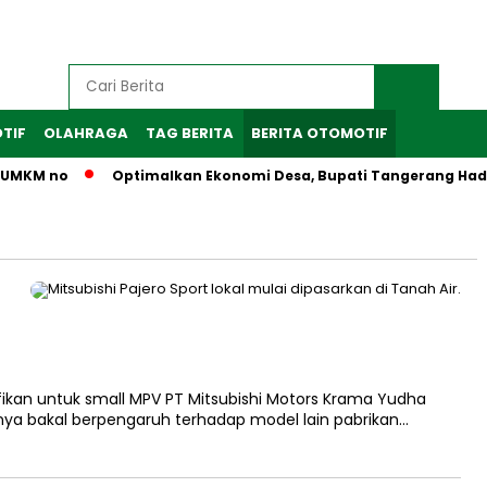
TIF
OLAHRAGA
TAG BERITA
BERITA OTOMOTIF
 UMKM no
Optimalkan Ekonomi Desa, Bupati Tangerang Hadiri
fikan untuk small MPV PT Mitsubishi Motors Krama Yudha
inya bakal berpengaruh terhadap model lain pabrikan…