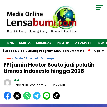
HOME
BERITA
KRIMINAL
POLITIK
OTOMOTIF
OLAH
di Brebes, Siap Dukung Program MBG dan UMKM no
Optimalka
/
/
/
Home
Berita
Nasional
Olahraga
FFI jamin Hector Souto jadi pelatih
timnas Indonesia hingga 2028
Hafiz
Selasa, 10 Februari 2026
- 10:55 WIB