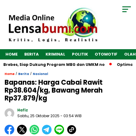
HOME
BERITA
KRIMINAL
POLITIK
OTOMOTIF
OLAH
 Brebes, Siap Dukung Program MBG dan UMKM no
Optimalkan 
/
/
Home
Berita
Nasional
Bapanas: Harga Cabai Rawit
Rp38.604/kg, Bawang Merah
Rp37.879/kg
Hafiz
Sabtu, 25 Oktober 2025
- 03:54 WIB