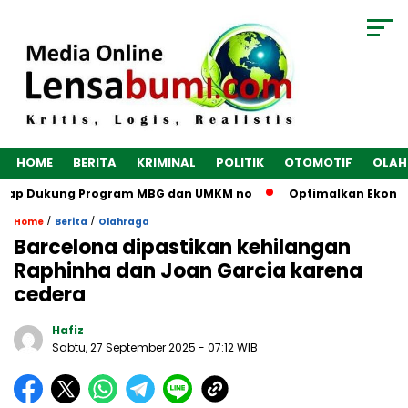
HOME
BERITA
KRIMINAL
POLITIK
OTOMOTIF
OLAH
Siap Dukung Program MBG dan UMKM no
Optimalkan Ekonomi D
/
/
Home
Berita
Olahraga
Barcelona dipastikan kehilangan
Raphinha dan Joan Garcia karena
cedera
Hafiz
Sabtu, 27 September 2025
- 07:12 WIB