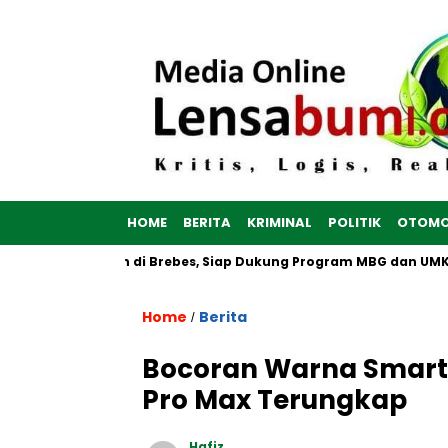
HOME
BERITA
KRIMINAL
POLITIK
OTOMO
h Putih Dibangun di Brebes, Siap Dukung Program MBG dan UMKM
Home
Berita
/
Bocoran Warna Smartph
Pro Max Terungkap
Hafiz