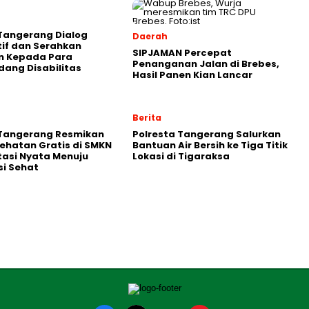
Tangerang Dialog
Daerah
tif dan Serahkan
SIPJAMAN Percepat
n Kepada Para
Penanganan Jalan di Brebes,
ang Disabilitas
Hasil Panen Kian Lancar
Berita
 Tangerang Resmikan
Polresta Tangerang Salurkan
ehatan Gratis di SMKN
Bantuan Air Bersih ke Tiga Titik
stasi Nyata Menuju
Lokasi di Tigaraksa
i Sehat