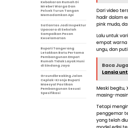
Kebakaran Rumah Di
Mrebet Warga Dan
Dari video te
Polsek Turun Tangan
Memadamkan Api
hadir dalam e
pink muda, da
Satlantas Jadi Inspektur
Upacara di Sekolah
Sampaikan Pesan
Lalu untuk va
Keselamatan
empat warna y
Bupati Tangerang
ungu, dan puti
Letakkan Batu Pertama
Pembangunan Empat
Rumah Tidak Layak Huni
Baca Jug
di Sindang Jaya
Lansia un
Groundbreaking Jalan
Ceplak-Kronjo Bupati
Maesyal Pastikan
Meski begitu
Pembangunan Sesuai
Spesifikasi
masing-masing
Tetapi mengin
penggemar te
yang telah d
model edisi te