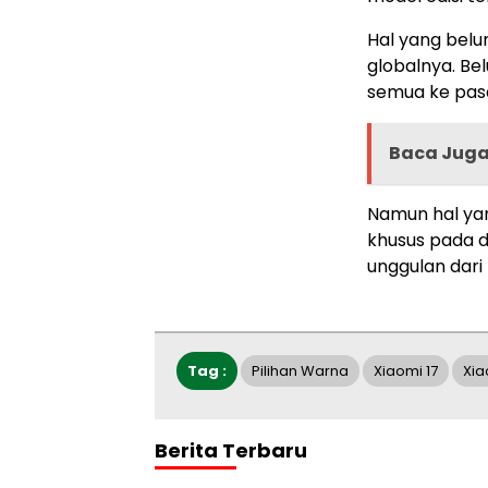
Hal yang belu
globalnya. Be
semua ke pasa
Baca Jug
Namun hal yan
khusus pada d
unggulan dari 
Tag :
Pilihan Warna
Xiaomi 17
Xia
Berita Terbaru