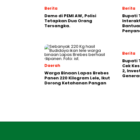
Berita
Berita
Demo di PEMI AW, Polisi
Bupati 
Tetapkan Dua Orang
Interak
Tersangka.
Bantua
Penyand
Berita
‎Bupati
Daerah
Cek Kes
2, Inve
Warga Binaan Lapas Brebes
Generas
Panen 220 Kilogram Lele, Ikut
Dorong Ketahanan Pangan