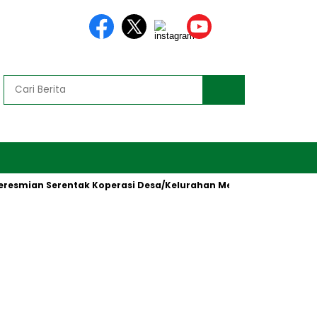
smian Serentak Koperasi Desa/Kelurahan Merah Putih oleh Presid