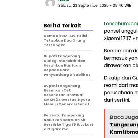
Selasa, 23 September 2025
- 09:40 WIB
Lensabumi.c
Berita Terkait
ponsel unggula
Demo di PEMI AW, Polisi
Xiaomi 17,17 P
Tetapkan Dua Orang
Tersangka.
Bersamaan de
Bupati Tangerang
termasuk yang
Dialog Interaktif dan
ditawarkan o
Serahkan Bantuan
Kepada Para
Penyandang Disabilitas
Dikutip dari 
resmi dari mas
‎Bupati Tangerang
Resmikan Cek
perusahaan m
Kesehatan Gratis di
dari seri ini.
SMKN 2, Investasi Nyata
Menuju Generasi Sehat
Polresta Tangerang
Baca Jug
Salurkan Bantuan Air
Tangerang 
Bersih ke Tiga Titik Lokasi
di Tigaraksa
Kamtibma