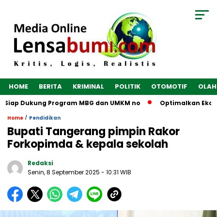
HOME
BERITA
KRIMINAL
POLITIK
OTOMOTIF
OLAH
 Siap Dukung Program MBG dan UMKM no
Optimalkan Ekonomi 
/
Home
Pendidikan
Bupati Tangerang pimpin Rakor
Forkopimda & kepala sekolah
Redaksi
Senin, 8 September 2025
- 10:31 WIB