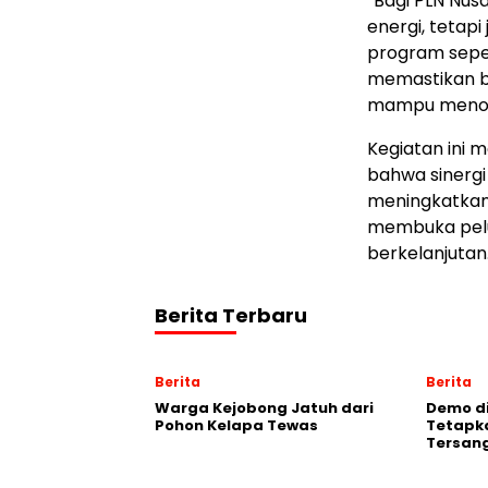
“Bagi PLN Nus
energi, tetapi
program sepert
memastikan ba
mampu menopa
Kegiatan ini 
bahwa sinerg
meningkatkan 
membuka pelu
berkelanjutan
Berita Terbaru
Berita
Berita
Warga Kejobong Jatuh dari
Demo di
Pohon Kelapa Tewas
Tetapk
Tersan