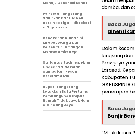
telah menjad
Menuju Generasi Sehat
domba, dan sa
Polresta Tangerang
Salurkan Bantuan Air
Bersih ke Tiga Titik Lokasi
Baca Jug
di Tigaraksa
Dihentika
Kebakaran Rumah Di
Mrebet Warga Dan
Polsek Turun Tangan
Dalam kesemp
Memadamkan Api
langsung dari 
Brawijaya yang
Satlantas Jadi Inspektur
Upacara di Sekolah
Larasati, Kep
Sampaikan Pesan
Keselamatan
Kabupaten Tu
GAPUSPINDO I
Bupati Tangerang
penerapan bio
Letakkan Batu Pertama
Pembangunan Empat
Rumah Tidak Layak Huni
di Sindang Jaya
Baca Jug
Banjir Ba
“Meski kasus 