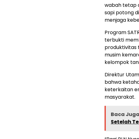
wabah tetap a
sapi potong d
menjaga keber
Program SATR
terbukti memb
produktivitas
musim kemara
kelompok tani
Direktur Uta
bahwa ketaha
keterkaitan 
masyarakat.
Baca Jug
Setelah Te