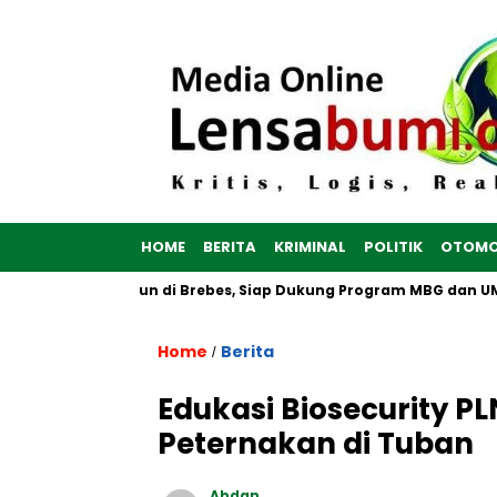
HOME
BERITA
KRIMINAL
POLITIK
OTOMO
ah Putih Dibangun di Brebes, Siap Dukung Program MBG dan UMK
Home
Berita
/
Edukasi Biosecurity P
Peternakan di Tuban
Abdan