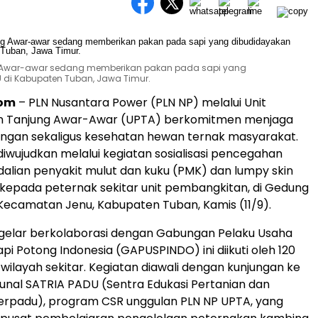
ng Awar-awar sedang memberikan pakan pada sapi yang
di Kabupaten Tuban, Jawa Timur.
com
– PLN Nusantara Power (PLN NP) melalui Unit
 Tanjung Awar-Awar (UPTA) berkomitmen menjaga
ngan sekaligus kesehatan hewan ternak masyarakat.
diwujudkan melalui kegiatan sosialisasi pencegahan
alian penyakit mulut dan kuku (PMK) dan lumpy skin
 kepada peternak sekitar unit pembangkitan, di Gedung
Kecamatan Jenu, Kabupaten Tuban, Kamis (11/9).
igelar berkolaborasi dengan Gabungan Pelaku Usaha
pi Potong Indonesia (GAPUSPINDO) ini diikuti oleh 120
 wilayah sekitar. Kegiatan diawali dengan kunjungan ke
nal SATRIA PADU (Sentra Edukasi Pertanian dan
erpadu), program CSR unggulan PLN NP UPTA, yang