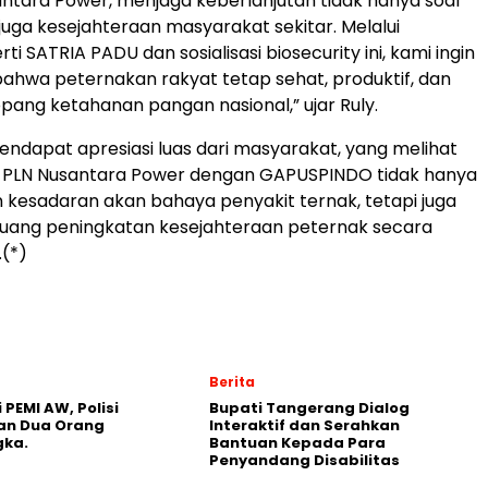
antara Power, menjaga keberlanjutan tidak hanya soal
 juga kesejahteraan masyarakat sekitar. Melalui
i SATRIA PADU dan sosialisasi biosecurity ini, kami ingin
hwa peternakan rakyat tetap sehat, produktif, dan
ng ketahanan pangan nasional,” ujar Ruly.
mendapat apresiasi luas dari masyarakat, yang melihat
i PLN Nusantara Power dengan GAPUSPINDO tidak hanya
kesadaran akan bahaya penyakit ternak, tetapi juga
ang peningkatan kesejahteraan peternak secara
.(*)
Berita
 PEMI AW, Polisi
Bupati Tangerang Dialog
an Dua Orang
Interaktif dan Serahkan
gka.
Bantuan Kepada Para
Penyandang Disabilitas