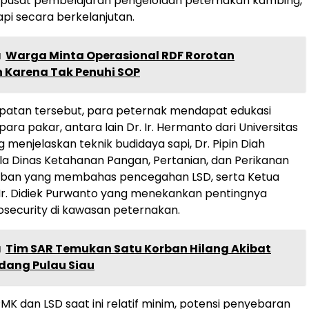
i pusat pembelajaran pengelolaan peternakan kambing,
pi secara berkelanjutan.
a
Warga Minta Operasional RDF Rorotan
n Karena Tak Penuhi SOP
atan tersebut, para peternak mendapat edukasi
para pakar, antara lain Dr. Ir. Hermanto dari Universitas
 menjelaskan teknik budidaya sapi, Dr. Pipin Diah
ala Dinas Ketahanan Pangan, Pertanian, dan Perikanan
ban yang membahas pencegahan LSD, serta Ketua
r. Didiek Purwanto yang menekankan pentingnya
security di kawasan peternakan.
a
Tim SAR Temukan Satu Korban Hilang Akibat
ndang Pulau Siau
PMK dan LSD saat ini relatif minim, potensi penyebaran