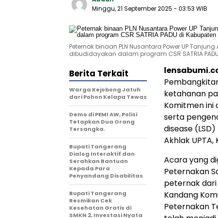
Minggu, 21 September 2025
- 03:53 WIB
Peternak binaan PLN Nusantara Power UP Tanju
dibudidayakan dalam program CSR SATRIA PADU 
lensabumi.
Berita Terkait
Pembangkitan
Warga Kejobong Jatuh
ketahanan pa
dari Pohon Kelapa Tewas
Komitmen ini 
Demo di PEMI AW, Polisi
serta pengend
Tetapkan Dua Orang
disease (LSD)
Tersangka.
Akhlak UPTA, 
Bupati Tangerang
Dialog Interaktif dan
Acara yang d
Serahkan Bantuan
Kepada Para
Peternakan Sa
Penyandang Disabilitas
peternak dari
‎Bupati Tangerang
Kandang Komu
Resmikan Cek
Peternakan T
Kesehatan Gratis di
SMKN 2, Investasi Nyata