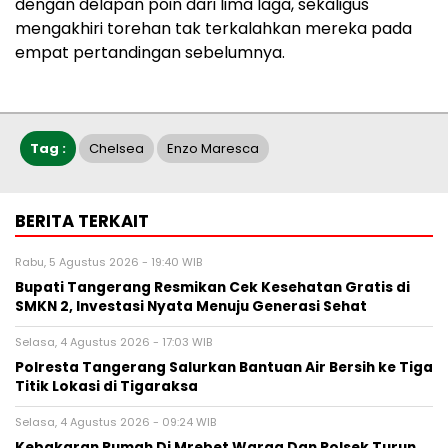
dengan delapan poin dari lima laga, sekaligus
mengakhiri torehan tak terkalahkan mereka pada
empat pertandingan sebelumnya.
Tag :
Chelsea
Enzo Maresca
BERITA TERKAIT
Rabu, 5 Agustus 2026 - 19:40 WIB
‎Bupati Tangerang Resmikan Cek Kesehatan Gratis di
SMKN 2, Investasi Nyata Menuju Generasi Sehat
Selasa, 4 Agustus 2026 - 17:03 WIB
Polresta Tangerang Salurkan Bantuan Air Bersih ke Tiga
Titik Lokasi di Tigaraksa
Selasa, 4 Agustus 2026 - 09:24 WIB
Kebakaran Rumah Di Mrebet Warga Dan Polsek Turun