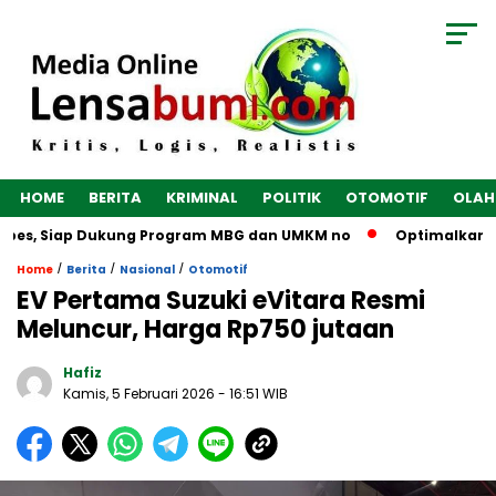
HOME
BERITA
KRIMINAL
POLITIK
OTOMOTIF
OLAH
ebes, Siap Dukung Program MBG dan UMKM no
Optimalkan Ekon
/
/
/
Home
Berita
Nasional
Otomotif
EV Pertama Suzuki eVitara Resmi
Meluncur, Harga Rp750 jutaan
Hafiz
Kamis, 5 Februari 2026
- 16:51 WIB