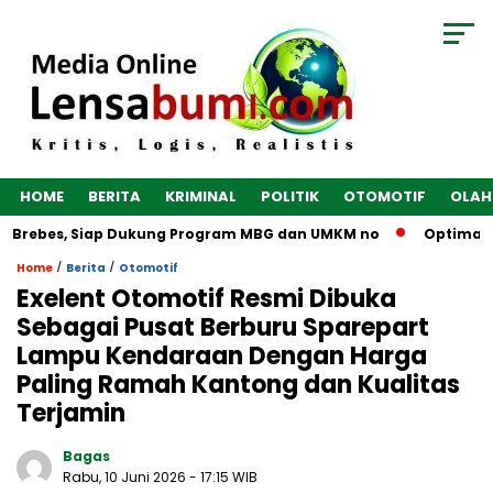
HOME
BERITA
KRIMINAL
POLITIK
OTOMOTIF
OLAH
 Brebes, Siap Dukung Program MBG dan UMKM no
Optimalkan E
/
/
Home
Berita
Otomotif
Exelent Otomotif Resmi Dibuka
Sebagai Pusat Berburu Sparepart
Lampu Kendaraan Dengan Harga
Paling Ramah Kantong dan Kualitas
Terjamin
Bagas
Rabu, 10 Juni 2026
- 17:15 WIB