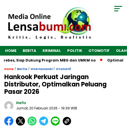
HOME
BERITA
KRIMINAL
POLITIK
OTOMOTIF
OLAH
Brebes, Siap Dukung Program MBG dan UMKM no
Optimalkan E
/
/
/
Home
Berita
Internasional
Otomotif
Hankook Perkuat Jaringan
Distributor, Optimalkan Peluang
Pasar 2026
Hafiz
Jumat, 20 Februari 2026
- 19:39 WIB