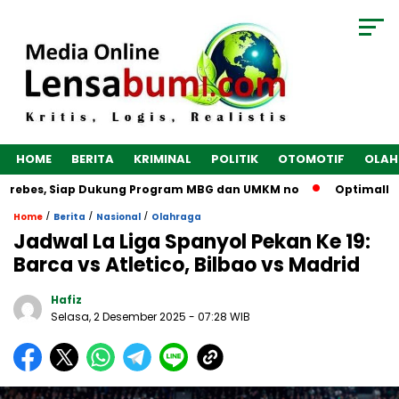
HOME
BERITA
KRIMINAL
POLITIK
OTOMOTIF
OLAH
Brebes, Siap Dukung Program MBG dan UMKM no
Optimalkan E
/
/
/
Home
Berita
Nasional
Olahraga
Jadwal La Liga Spanyol Pekan Ke 19:
Barca vs Atletico, Bilbao vs Madrid
Hafiz
Selasa, 2 Desember 2025
- 07:28 WIB