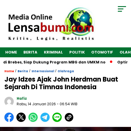
HOME
BERITA
KRIMINAL
POLITIK
OTOMOTIF
OLAH
 di Brebes, Siap Dukung Program MBG dan UMKM no
Optimalka
/
/
/
Home
Berita
Internasional
Olahraga
Jay Idzes Ajak John Herdman Buat
Sejarah Di Timnas Indonesia
Hafiz
Rabu, 14 Januari 2026
- 06:54 WIB