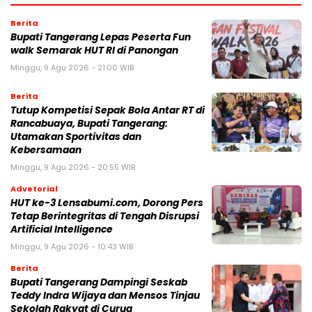
Berita
Bupati Tangerang Lepas Peserta Fun
walk Semarak HUT RI di Panongan
Minggu, 9 Agu 2026 - 21:00 WIB
Berita
Tutup Kompetisi Sepak Bola Antar RT di
Rancabuaya, Bupati Tangerang:
Utamakan Sportivitas dan
Kebersamaan
Minggu, 9 Agu 2026 - 20:55 WIB
Advetorial
HUT ke-3 Lensabumi.com, Dorong Pers
Tetap Berintegritas di Tengah Disrupsi
Artificial Intelligence
Minggu, 9 Agu 2026 - 10:43 WIB
Berita
Bupati Tangerang Dampingi Seskab
Teddy Indra Wijaya dan Mensos Tinjau
Sekolah Rakyat di Curug