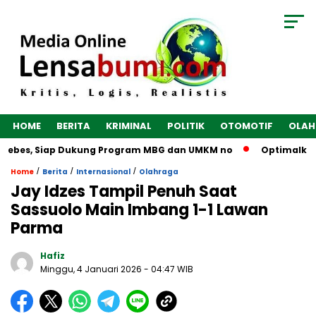
HOME
BERITA
KRIMINAL
POLITIK
OTOMOTIF
OLAH
rebes, Siap Dukung Program MBG dan UMKM no
Optimalkan Ek
/
/
/
Home
Berita
Internasional
Olahraga
Jay Idzes Tampil Penuh Saat
Sassuolo Main Imbang 1-1 Lawan
Parma
Hafiz
Minggu, 4 Januari 2026
- 04:47 WIB