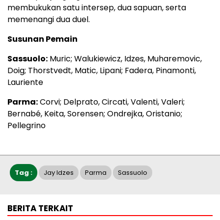
membukukan satu intersep, dua sapuan, serta
memenangi dua duel.
Susunan Pemain
Sassuolo:
Muric; Walukiewicz, Idzes, Muharemovic,
Doig; Thorstvedt, Matic, Lipani; Fadera, Pinamonti,
Lauriente
Parma:
Corvi; Delprato, Circati, Valenti, Valeri;
Bernabé, Keita, Sorensen; Ondrejka, Oristanio;
Pellegrino
Tag :
Jay Idzes
Parma
Sassuolo
BERITA TERKAIT