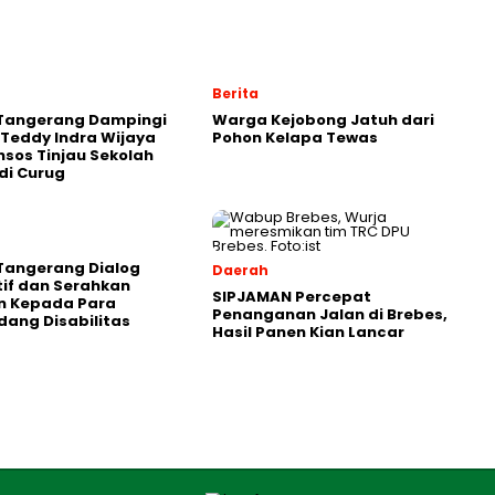
Berita
 Tangerang Dampingi
Warga Kejobong Jatuh dari
Teddy Indra Wijaya
Pohon Kelapa Tewas
sos Tinjau Sekolah
di Curug
Tangerang Dialog
Daerah
tif dan Serahkan
SIPJAMAN Percepat
n Kepada Para
Penanganan Jalan di Brebes,
ang Disabilitas
Hasil Panen Kian Lancar