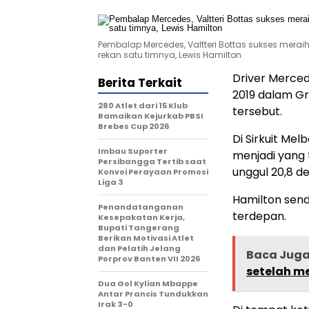
Pembalap Mercedes, Valtteri Bottas sukses meraih
rekan satu timnya, Lewis Hamilton
Driver Merced
Berita Terkait
2019 dalam Gr
280 Atlet dari 15 Klub
tersebut.
Ramaikan Kejurkab PBSI
Brebes Cup 2026
Di Sirkuit Mel
Imbau Suporter
menjadi yang 
Persibangga Tertib saat
unggul 20,8 de
Konvoi Perayaan Promosi
Liga 3
Hamilton sendi
Penandatanganan
terdepan.
Kesepakatan Kerja,
Bupati Tangerang
Berikan Motivasi Atlet
dan Pelatih Jelang
Baca Jug
Porprov Banten VII 2026
setelah m
Dua Gol Kylian Mbappe
Antar Prancis Tundukkan
Irak 3-0