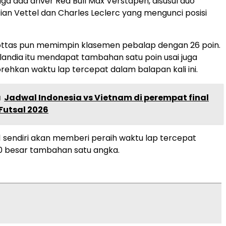
ga ada driver Red Bull Max Verstapen, disusul duo
tian Vettel dan Charles Leclerc yang mengunci posisi
ttas pun memimpin klasemen pebalap dengan 26 poin.
inlandia itu mendapat tambahan satu poin usai juga
rehkan waktu lap tercepat dalam balapan kali ini.
a
Jadwal Indonesia vs Vietnam di perempat final
 Futsal 2026
1 sendiri akan memberi peraih waktu lap tercepat
10 besar tambahan satu angka.