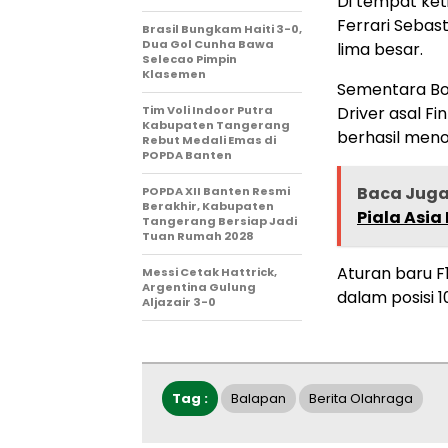
Di tempat keti
Ferrari Sebas
Brasil Bungkam Haiti 3-0,
Dua Gol Cunha Bawa
lima besar.
Selecao Pimpin
Klasemen
Sementara Bo
Tim Voli Indoor Putra
Driver asal F
Kabupaten Tangerang
berhasil meno
Rebut Medali Emas di
POPDA Banten
Baca Jug
POPDA XII Banten Resmi
Berakhir, Kabupaten
Piala Asia
Tangerang Bersiap Jadi
Tuan Rumah 2028
Aturan baru F
Messi Cetak Hattrick,
Argentina Gulung
dalam posisi 
Aljazair 3-0
Tag :
Balapan
Berita Olahraga