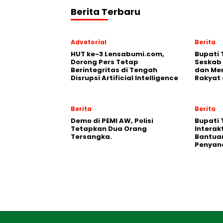
Berita Terbaru
Advetorial
Berita
HUT ke-3 Lensabumi.com,
Bupati
Dorong Pers Tetap
Seskab 
Berintegritas di Tengah
dan Men
Disrupsi Artificial Intelligence
Rakyat 
Berita
Berita
Demo di PEMI AW, Polisi
Bupati 
Tetapkan Dua Orang
Interak
Tersangka.
Bantua
Penyand