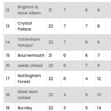
Brighton &
12
21
7
8
6
Hove Albion
Crystal
13
22
7
7
8
Palace
Tottenham
14
22
7
6
9
Hotspur
15
Bournemouth
21
6
8
7
16
Leeds United
22
6
7
9
Nottingham
17
22
6
4
12
Forest
West Ham
18
22
4
5
13
United
19
Burnley
22
3
5
14