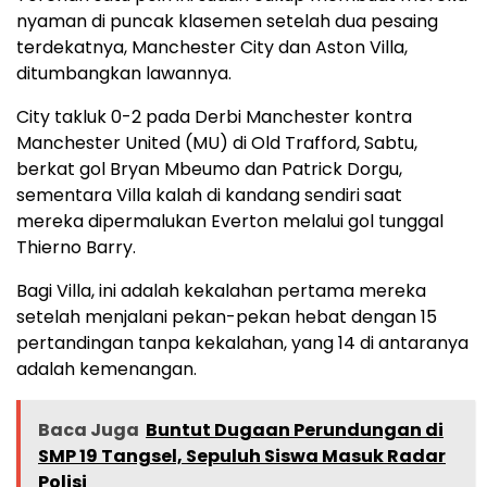
nyaman di puncak klasemen setelah dua pesaing
terdekatnya, Manchester City dan Aston Villa,
ditumbangkan lawannya.
City takluk 0-2 pada Derbi Manchester kontra
Manchester United (MU) di Old Trafford, Sabtu,
berkat gol Bryan Mbeumo dan Patrick Dorgu,
sementara Villa kalah di kandang sendiri saat
mereka dipermalukan Everton melalui gol tunggal
Thierno Barry.
Bagi Villa, ini adalah kekalahan pertama mereka
setelah menjalani pekan-pekan hebat dengan 15
pertandingan tanpa kekalahan, yang 14 di antaranya
adalah kemenangan.
Baca Juga
Buntut Dugaan Perundungan di
SMP 19 Tangsel, Sepuluh Siswa Masuk Radar
Polisi