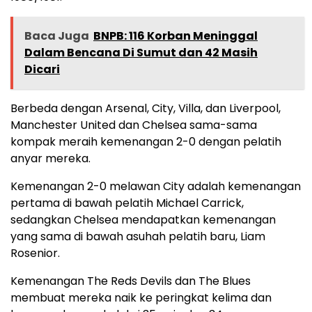
Baca Juga
BNPB: 116 Korban Meninggal
Dalam Bencana Di Sumut dan 42 Masih
Dicari
Berbeda dengan Arsenal, City, Villa, dan Liverpool,
Manchester United dan Chelsea sama-sama
kompak meraih kemenangan 2-0 dengan pelatih
anyar mereka.
Kemenangan 2-0 melawan City adalah kemenangan
pertama di bawah pelatih Michael Carrick,
sedangkan Chelsea mendapatkan kemenangan
yang sama di bawah asuhah pelatih baru, Liam
Rosenior.
Kemenangan The Reds Devils dan The Blues
membuat mereka naik ke peringkat kelima dan