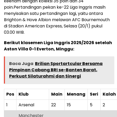
keenam dengan koleksi 35 poin dan 34
poin.Pertandingan pekan ke-22 Liga Inggris masih
menyisakan satu pertandingan lagi, yaitu antara
Brighton & Hove Albion melawan AFC Bournemouth
di Stadion American Express, Selasa (20/1) pukul
03.00 WIB.
Berikut klasemen Liga Inggris 2025/2026 setelah
Aston Villa 0-1 Everton, Minggu:
Baca Juga
Brilian Sportartcular Bersama
Pimpinan Cabang BRI se-Banten Barat,
Perkuat Silaturahmi dan Sinergi
Pos
Klub
Main
Menang
Seri
Kalah
1
Arsenal
22
15
5
2
Manchester