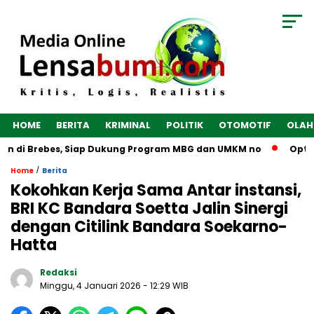
HOME
BERITA
KRIMINAL
POLITIK
OTOMOTIF
OLAH
un di Brebes, Siap Dukung Program MBG dan UMKM no
Optima
/
Home
Berita
Kokohkan Kerja Sama Antar instansi,
BRI KC Bandara Soetta Jalin Sinergi
dengan Citilink Bandara Soekarno-
Hatta
Redaksi
Minggu, 4 Januari 2026
- 12:29 WIB