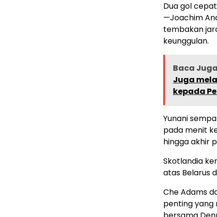
Dua gol cepa
—Joachim Ande
tembakan jar
keunggulan.
Baca Jug
Juga mela
kepada P
Yunani sempat
pada menit k
hingga akhir 
Skotlandia ke
atas Belarus 
Che Adams da
penting yang
bersama Den