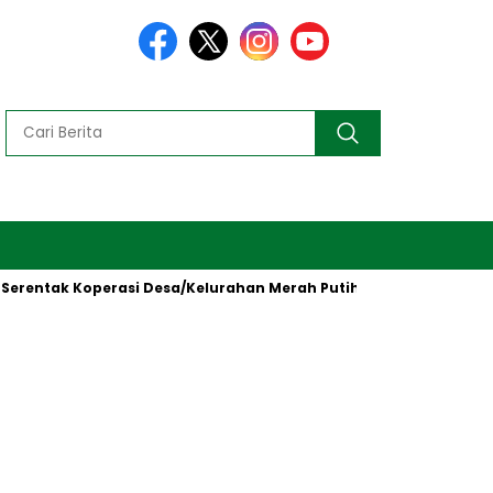
Koperasi Desa/Kelurahan Merah Putih oleh Presiden RI
Keba