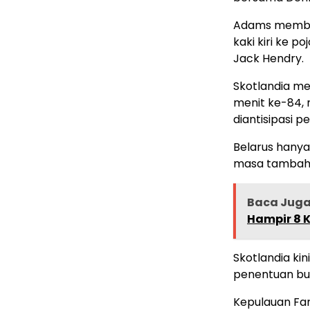
Adams membu
kaki kiri ke
Jack Hendry.
Skotlandia m
menit ke-84,
diantisipasi p
Belarus hany
masa tambah
Baca Jug
Hampir 8 K
Skotlandia ki
penentuan bu
Kepulauan Fa