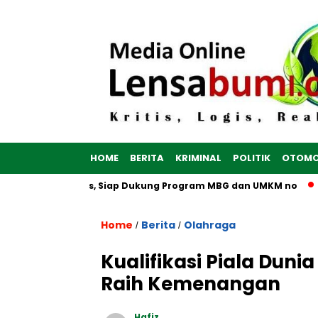
HOME
BERITA
KRIMINAL
POLITIK
OTOMO
un di Brebes, Siap Dukung Program MBG dan UMKM no
Optima
Home
Berita
Olahraga
/
/
Kualifikasi Piala Dun
Raih Kemenangan
Hafiz