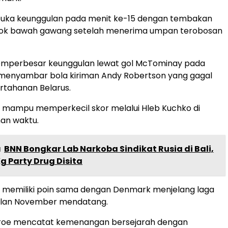
ka keunggulan pada menit ke-15 dengan tembakan
 pojok bawah gawang setelah menerima umpan terobosan
emperbesar keunggulan lewat gol McTominay pada
 menyambar bola kiriman Andy Robertson yang gagal
ertahanan Belarus.
a mampu memperkecil skor melalui Hleb Kuchko di
an waktu.
a
BNN Bongkar Lab Narkoba Sindikat Rusia di Bali,
g Party Drug Disita
ni memiliki poin sama dengan Denmark menjelang laga
lan November mendatang.
roe mencatat kemenangan bersejarah dengan