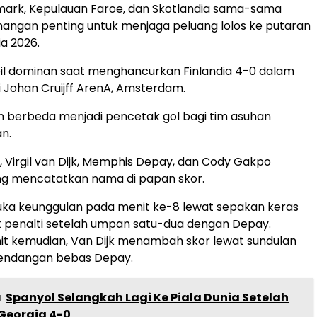
mark, Kepulauan Faroe, dan Skotlandia sama-sama
angan penting untuk menjaga peluang lolos ke putaran
ia 2026.
il dominan saat menghancurkan Finlandia 4-0 dalam
i Johan Cruijff ArenA, Amsterdam.
 berbeda menjadi pencetak gol bagi tim asuhan
n.
, Virgil van Dijk, Memphis Depay, dan Cody Gakpo
g mencatatkan nama di papan skor.
a keunggulan pada menit ke-8 lewat sepakan keras
ak penalti setelah umpan satu-dua dengan Depay.
it kemudian, Van Dijk menambah skor lewat sundulan
tendangan bebas Depay.
a
Spanyol Selangkah Lagi Ke Piala Dunia Setelah
Georgia 4-0