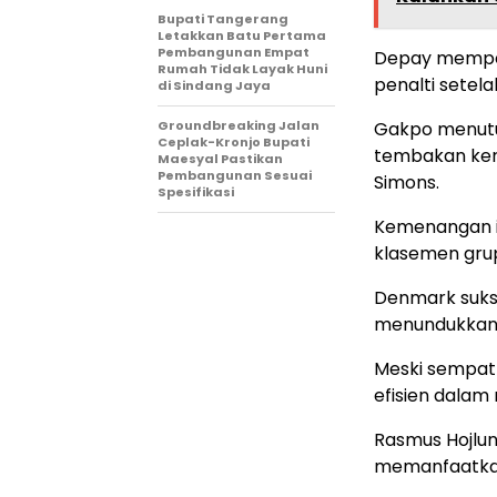
Bupati Tangerang
Letakkan Batu Pertama
Pembangunan Empat
Depay memper
Rumah Tidak Layak Huni
penalti setela
di Sindang Jaya
Groundbreaking Jalan
Gakpo menutup
Ceplak-Kronjo Bupati
tembakan ker
Maesyal Pastikan
Pembangunan Sesuai
Simons.
Spesifikasi
Kemenangan i
klasemen gru
Denmark suks
menundukkan 
Meski sempat 
efisien dala
Rasmus Hojlu
memanfaatkan