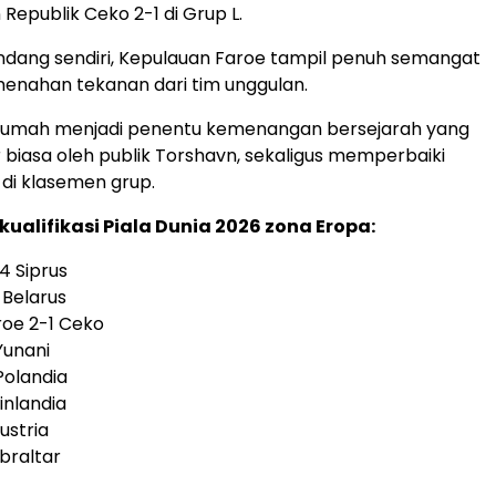
epublik Ceko 2-1 di Grup L.
ndang sendiri, Kepulauan Faroe tampil penuh semangat
nahan tekanan dari tim unggulan.
 rumah menjadi penentu kemenangan bersejarah yang
r biasa oleh publik Torshavn, sekaligus memperbaiki
 di klasemen grup.
 kualifikasi Piala Dunia 2026 zona Eropa:
4 Siprus
 Belarus
roe 2-1 Ceko
Yunani
Polandia
inlandia
ustria
braltar