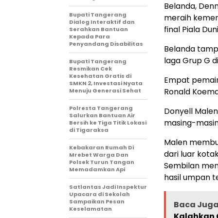
Belanda, Den
Bupati Tangerang
meraih kemen
Dialog Interaktif dan
final Piala Dun
Serahkan Bantuan
Kepada Para
Penyandang Disabilitas
Belanda tamp
laga Grup G d
‎Bupati Tangerang
Resmikan Cek
Kesehatan Gratis di
Empat pemain
SMKN 2, Investasi Nyata
Ronald Koema
Menuju Generasi Sehat
Polresta Tangerang
Donyell Malen
Salurkan Bantuan Air
masing-masin
Bersih ke Tiga Titik Lokasi
di Tigaraksa
Malen membuk
Kebakaran Rumah Di
dari luar kot
Mrebet Warga Dan
Polsek Turun Tangan
Sembilan men
Memadamkan Api
hasil umpan 
Satlantas Jadi Inspektur
Upacara di Sekolah
Sampaikan Pesan
Baca Jug
Keselamatan
Kalahkan 