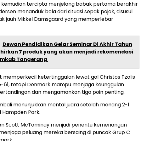
t kemudian tercipta menjelang babak pertama berakhir
rsen menanduk bola dari situasi sepak pojok, disusul
ak jauh Mikkel Damsgaard yang memperlebar
a
Dewan Pendidikan Gelar Seminar Di Akhir Tahun
hirkan 7 produk yang akan menjadi rekomendasi
emkab Tangerang
 memperkecil ketertinggalan lewat gol Christos Tzolis
e-61, tetapi Denmark mampu menjaga keunggulan
pertandingan dan mengamankan tiga poin penting.
mbali menunjukkan mental juara setelah menang 2-1
di Hampden Park.
n Scott McTominay menjadi penentu kemenangan
 menjaga peluang mereka bersaing di puncak Grup C
mark.