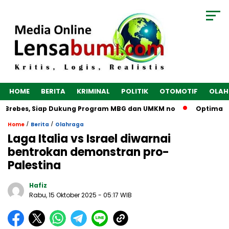
HOME
BERITA
KRIMINAL
POLITIK
OTOMOTIF
OLAH
 Brebes, Siap Dukung Program MBG dan UMKM no
Optimalkan 
/
/
Home
Berita
Olahraga
Laga Italia vs Israel diwarnai
bentrokan demonstran pro-
Palestina
Hafiz
Rabu, 15 Oktober 2025
- 05:17 WIB