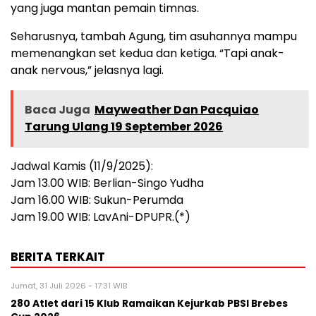
yang juga mantan pemain timnas.
Seharusnya, tambah Agung, tim asuhannya mampu
memenangkan set kedua dan ketiga. “Tapi anak-
anak nervous,” jelasnya lagi.
Baca Juga
Mayweather Dan Pacquiao
Tarung Ulang 19 September 2026
Jadwal Kamis (11/9/2025):
Jam 13.00 WIB: Berlian-Singo Yudha
Jam 16.00 WIB: Sukun-Perumda
Jam 19.00 WIB: LavAni-DPUPR.(*)
BERITA TERKAIT
Jumat, 31 Juli 2026 - 17:31 WIB
280 Atlet dari 15 Klub Ramaikan Kejurkab PBSI Brebes