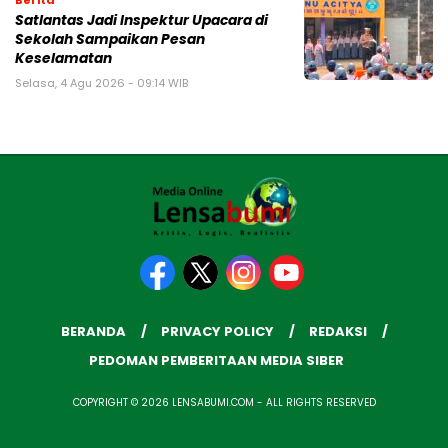
Berita
Satlantas Jadi Inspektur Upacara di
Sekolah Sampaikan Pesan
Keselamatan
Selasa, 4 Agu 2026 - 09:14 WIB
BERANDA
PRIVACY POLICY
REDAKSI
PEDOMAN PEMBERITAAN MEDIA SIBER
COPYRIGHT © 2026 LENSABUMI.COM - ALL RIGHTS RESERVED