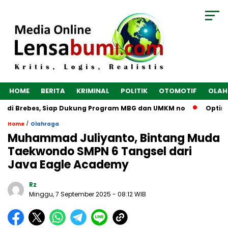
HOME
BERITA
KRIMINAL
POLITIK
OTOMOTIF
OLAH
di Brebes, Siap Dukung Program MBG dan UMKM no
Optimalka
/
Home
Olahraga
Muhammad Juliyanto, Bintang Muda
Taekwondo SMPN 6 Tangsel dari
Java Eagle Academy
Rz
Minggu, 7 September 2025
- 08:12 WIB