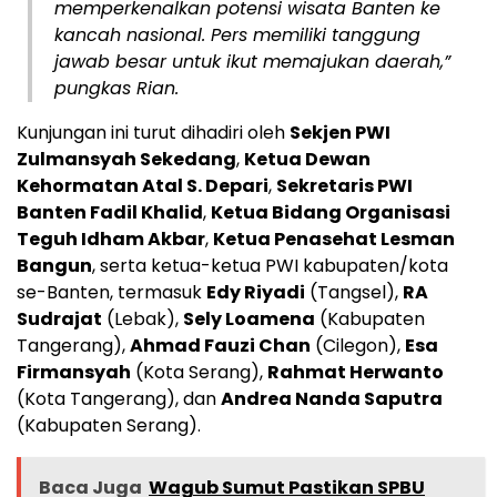
memperkenalkan potensi wisata Banten ke
kancah nasional. Pers memiliki tanggung
jawab besar untuk ikut memajukan daerah,”
pungkas Rian.
Kunjungan ini turut dihadiri oleh
Sekjen PWI
Zulmansyah Sekedang
,
Ketua Dewan
Kehormatan Atal S. Depari
,
Sekretaris PWI
Banten Fadil Khalid
,
Ketua Bidang Organisasi
Teguh Idham Akbar
,
Ketua Penasehat Lesman
Bangun
, serta ketua-ketua PWI kabupaten/kota
se-Banten, termasuk
Edy Riyadi
(Tangsel),
RA
Sudrajat
(Lebak),
Sely Loamena
(Kabupaten
Tangerang),
Ahmad Fauzi Chan
(Cilegon),
Esa
Firmansyah
(Kota Serang),
Rahmat Herwanto
(Kota Tangerang), dan
Andrea Nanda Saputra
(Kabupaten Serang).
Baca Juga
Wagub Sumut Pastikan SPBU