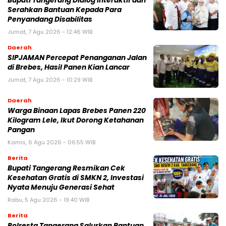
Bupati Tangerang Dialog Interaktif dan
Serahkan Bantuan Kepada Para
Penyandang Disabilitas
Jumat, 7 Agu 2026 - 12:46 WIB
Daerah
SIPJAMAN Percepat Penanganan Jalan
di Brebes, Hasil Panen Kian Lancar
Jumat, 7 Agu 2026 - 10:29 WIB
Daerah
Warga Binaan Lapas Brebes Panen 220
Kilogram Lele, Ikut Dorong Ketahanan
Pangan
Kamis, 6 Agu 2026 - 06:55 WIB
Berita
‎Bupati Tangerang Resmikan Cek
Kesehatan Gratis di SMKN 2, Investasi
Nyata Menuju Generasi Sehat
Rabu, 5 Agu 2026 - 19:40 WIB
Berita
Polresta Tangerang Salurkan Bantuan