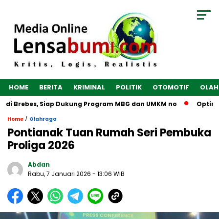
HOME
BERITA
KRIMINAL
POLITIK
OTOMOTIF
OLAH
 di Brebes, Siap Dukung Program MBG dan UMKM no
Optimalka
/
Home
Olahraga
Pontianak Tuan Rumah Seri Pembuka
Proliga 2026
Abdan
Rabu, 7 Januari 2026
- 13:06 WIB