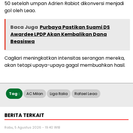
50 setelah umpan Adrien Rabiot dikonversi menjadi
gol oleh Leao.
Baca Juga
Purbaya Pastikan Suami DS
Awardee LPDP Akan Kembalikan Dana
Beasiswa
Cagliari meningkatkan intensitas serangan mereka,
akan tetapi upaya-upaya gagal membuahkan hasil.
Tag :
AC Milan
Liga Italia
Rafael Leao
BERITA TERKAIT
Rabu, 5 Agustus 2026 - 19:40 WIB