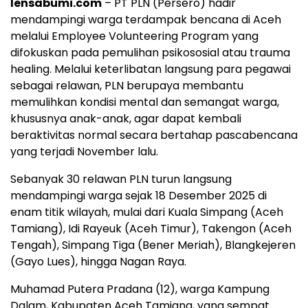
lensabumi.com
– PT PLN (Persero) hadir
mendampingi warga terdampak bencana di Aceh
melalui Employee Volunteering Program yang
difokuskan pada pemulihan psikososial atau trauma
healing. Melalui keterlibatan langsung para pegawai
sebagai relawan, PLN berupaya membantu
memulihkan kondisi mental dan semangat warga,
khususnya anak-anak, agar dapat kembali
beraktivitas normal secara bertahap pascabencana
yang terjadi November lalu.
Sebanyak 30 relawan PLN turun langsung
mendampingi warga sejak 18 Desember 2025 di
enam titik wilayah, mulai dari Kuala Simpang (Aceh
Tamiang), Idi Rayeuk (Aceh Timur), Takengon (Aceh
Tengah), Simpang Tiga (Bener Meriah), Blangkejeren
(Gayo Lues), hingga Nagan Raya.
Muhamad Putera Pradana (12), warga Kampung
Dalam, Kabupaten Aceh Tamiang, yang sempat