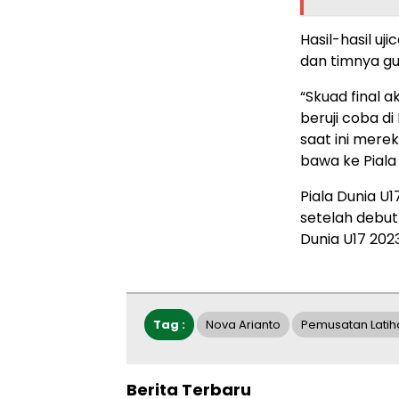
Hasil-hasil uj
dan timnya g
“Skuad final 
beruji coba di
saat ini mere
bawa ke Piala 
Piala Dunia U1
setelah debut
Dunia U17 2023
Tag :
Nova Arianto
Pemusatan Latih
Berita Terbaru