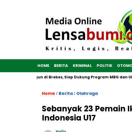
HOME
BERITA
KRIMINAL
POLITIK
OTOMO
ah Putih Dibangun di Brebes, Siap Dukung Program MBG dan UMK
Home
Berita
Olahraga
/
/
Sebanyak 23 Pemain I
Indonesia U17
Hafiz