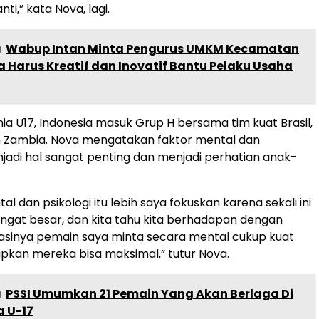
nti,” kata Nova, lagi.
a
Wabup Intan Minta Pengurus UMKM Kecamatan
 Harus Kreatif dan Inovatif Bantu Pelaku Usaha
nia U17, Indonesia masuk Grup H bersama tim kuat Brasil,
n Zambia. Nova mengatakan faktor mental dan
njadi hal sangat penting dan menjadi perhatian anak-
.
l dan psikologi itu lebih saya fokuskan karena sekali ini
ngat besar, dan kita tahu kita berhadapan dengan
ituasinya pemain saya minta secara mental cukup kuat
pkan mereka bisa maksimal,” tutur Nova.
a
PSSI Umumkan 21 Pemain Yang Akan Berlaga Di
a U-17