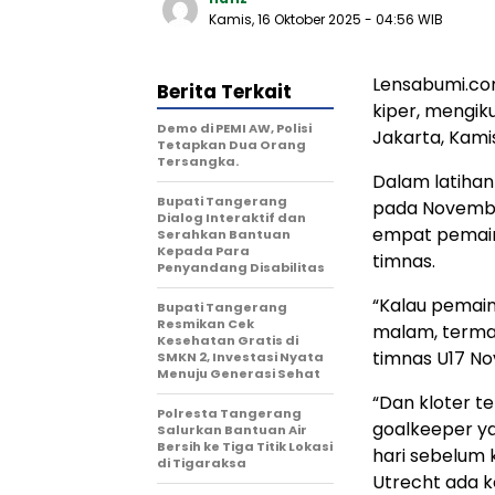
Kamis, 16 Oktober 2025
- 04:56 WIB
Lensabumi.com
Berita Terkait
kiper, mengik
Demo di PEMI AW, Polisi
Jakarta, Kamis
Tetapkan Dua Orang
Tersangka.
Dalam latihan
Bupati Tangerang
pada November
Dialog Interaktif dan
empat pemain
Serahkan Bantuan
Kepada Para
timnas.
Penyandang Disabilitas
“Kalau pemai
‎Bupati Tangerang
Resmikan Cek
malam, termasu
Kesehatan Gratis di
timnas U17 Nov
SMKN 2, Investasi Nyata
Menuju Generasi Sehat
“Dan kloter t
Polresta Tangerang
goalkeeper ya
Salurkan Bantuan Air
Bersih ke Tiga Titik Lokasi
hari sebelum k
di Tigaraksa
Utrecht ada 