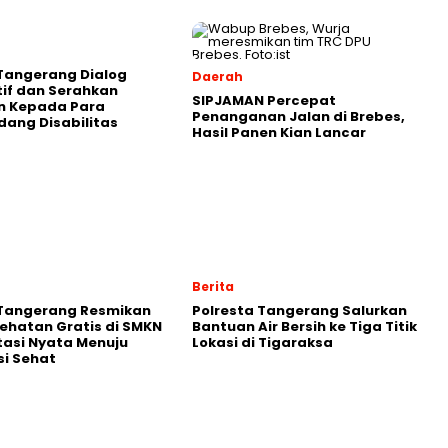
Tangerang Dialog
Daerah
tif dan Serahkan
SIPJAMAN Percepat
n Kepada Para
Penanganan Jalan di Brebes,
ang Disabilitas
Hasil Panen Kian Lancar
Berita
 Tangerang Resmikan
Polresta Tangerang Salurkan
ehatan Gratis di SMKN
Bantuan Air Bersih ke Tiga Titik
stasi Nyata Menuju
Lokasi di Tigaraksa
i Sehat