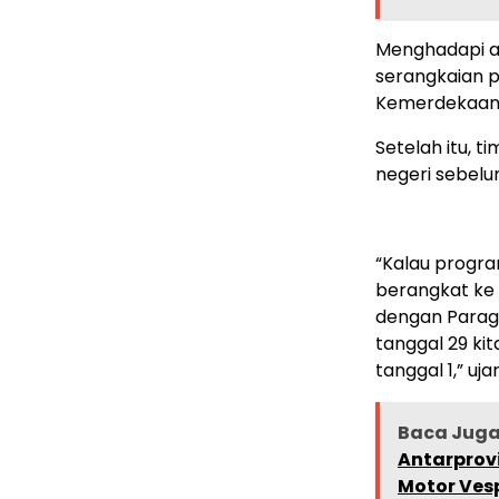
Menghadapi aj
serangkaian p
Kemerdekaan 
Setelah itu, t
negeri sebel
“Kalau progra
berangkat ke D
dengan Paragu
tanggal 29 ki
tanggal 1,” uj
Baca Jug
Antarprov
Motor Ves