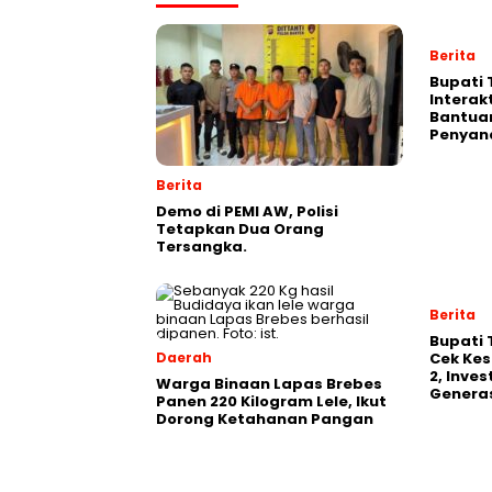
Berita
Bupati 
Interak
Bantua
Penyand
Berita
Demo di PEMI AW, Polisi
Tetapkan Dua Orang
Tersangka.
Berita
‎Bupati
Daerah
Cek Kes
2, Inve
Warga Binaan Lapas Brebes
Generas
Panen 220 Kilogram Lele, Ikut
Dorong Ketahanan Pangan