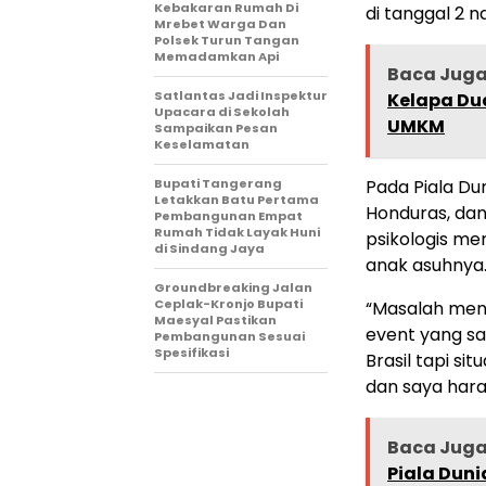
Kebakaran Rumah Di
di tanggal 2 na
Mrebet Warga Dan
Polsek Turun Tangan
Memadamkan Api
Baca Jug
Satlantas Jadi Inspektur
Kelapa Dua
Upacara di Sekolah
UMKM
Sampaikan Pesan
Keselamatan
Bupati Tangerang
Pada Piala Du
Letakkan Batu Pertama
Honduras, da
Pembangunan Empat
Rumah Tidak Layak Huni
psikologis me
di Sindang Jaya
anak asuhnya
Groundbreaking Jalan
Ceplak-Kronjo Bupati
“Masalah menta
Maesyal Pastikan
event yang sa
Pembangunan Sesuai
Spesifikasi
Brasil tapi s
dan saya hara
Baca Jug
Piala Duni