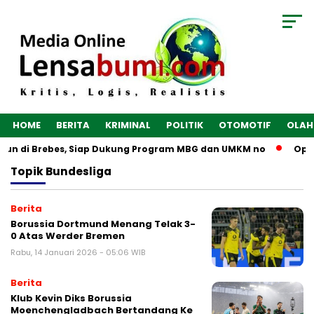
HOME
BERITA
KRIMINAL
POLITIK
OTOMOTIF
OLAH
ngun di Brebes, Siap Dukung Program MBG dan UMKM no
Opti
Topik
Bundesliga
Berita
Borussia Dortmund Menang Telak 3-
0 Atas Werder Bremen
Rabu, 14 Januari 2026 - 05:06 WIB
Berita
Klub Kevin Diks Borussia
Moenchengladbach Bertandang Ke