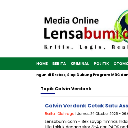
HOME
BERITA
KRIMINAL
POLITIK
OTOMO
a Merah Putih Dibangun di Brebes, Siap Dukung Program MBG dan
Topik
Calvin Verdonk
Calvin Verdonk Cetak Satu Assi
Berita
|
Olahraga
| Jumat, 24 Oktober 2025 - 06:
Lensabumi.com – Bek sayap Timnas Indon
Lille takluk dengan skor 3-4 dari PAOK pa