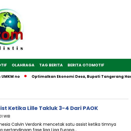
TIF
OLAHRAGA
TAG BERITA
BERITA OTOMOTIF
 UMKM no
Optimalkan Ekonomi Desa, Bupati Tangerang Hadir
st Ketika Lille Takluk 3-4 Dari PAOK
01 WIB
esia Calvin Verdonk mencetak satu assist ketika timnya
da pertandingan fase liga Liga Europa…