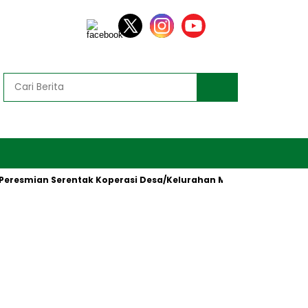
smian Serentak Koperasi Desa/Kelurahan Merah Putih oleh Presi