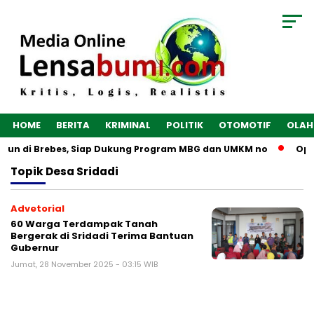
HOME
BERITA
KRIMINAL
POLITIK
OTOMOTIF
OLAH
ngun di Brebes, Siap Dukung Program MBG dan UMKM no
Opti
Topik
Desa Sridadi
Advetorial
60 Warga Terdampak Tanah
Bergerak di Sridadi Terima Bantuan
Gubernur
Jumat, 28 November 2025 - 03:15 WIB