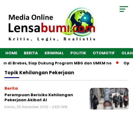
HOME
BERITA
KRIMINAL
POLITIK
OTOMOTIF
OLAH
gun di Brebes, Siap Dukung Program MBG dan UMKM no
Optim
Topik
Kehilangan Pekerjaan
Berita
Perempuan Berisiko Kehilangan
Pekerjaan Akibat AI
Kamis, 20 November 2025 - 04:51 WIB