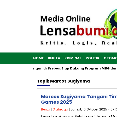
HOME
BERITA
KRIMINAL
POLITIK
OTOMO
a Merah Putih Dibangun di Brebes, Siap Dukung Program MBG da
Topik
Marcos Sugiyama
Marcos Sugiyama Tangani Timn
Games 2025
Berita
|
Olahraga
| Jumat, 10 Oktober 2025 - 07:1
Lensabumi.com – Pelatih asal Jepang Mar