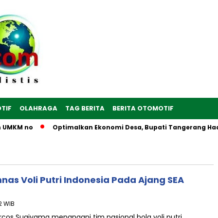
TIF
OLAHRAGA
TAG BERITA
BERITA OTOMOTIF
n UMKM no
Optimalkan Ekonomi Desa, Bupati Tangerang Hadir
as Voli Putri Indonesia Pada Ajang SEA
2 WIB
cos Sugiyama menangani tim nasional bola voli putri