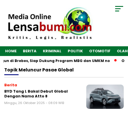
HOME
BERITA
KRIMINAL
POLITIK
OTOMOTIF
OLAH
angun di Brebes, Siap Dukung Program MBG dan UMKM no
Opt
Topik
Meluncur Pasae Global
Berita
BYD Tang L Bakal Debut Global
Dengan Nama Atto 8
Minggu, 26 Oktober 2025 - 08:09 WIB