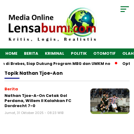
HOME
BERITA
KRIMINAL
POLITIK
OTOMOTIF
OLAH
gun di Brebes, Siap Dukung Program MBG dan UMKM no
Optim
Topik
Nathan Tjoe-Aon
Berita
Nathan Tjoe-A-On Cetak Gol
Perdana, Willem II Kalahkan FC
Dordrecht 7-0
Jumat, 31 Oktober 2025 - 08:23 WIB