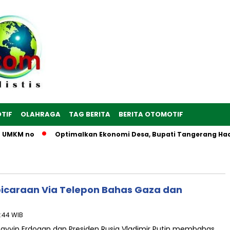
TIF
OLAHRAGA
TAG BERITA
BERITA OTOMOTIF
n UMKM no
Optimalkan Ekonomi Desa, Bupati Tangerang Hadir
bicaraan Via Telepon Bahas Gaza dan
6:44 WIB
ayyip Erdogan dan Presiden Rusia Vladimir Putin membahas