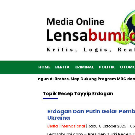
HOME
BERITA
KRIMINAL
POLITIK
OTOMO
a Merah Putih Dibangun di Brebes, Siap Dukung Program MBG da
Topik
Recep Tayyip Erdogan
Erdogan Dan Putin Gelar Pem
Ukraina
Berita
|
Internasional
| Rabu, 8 Oktober 2025 - 0
Lemsabumi.com – Presiden Turki Recep T