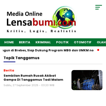
HOME
BERITA
KRIMINAL
POLITIK
OTOMOTIF
OLAH
bangun di Brebes, Siap Dukung Program MBG dan UMKM no
Op
Topik
Tanggamus
Berita
Sembilan Rumah Rusak Akibat
Gempa Di Tanggamus Tadi Malam
Sabtu, 27 September 2025 - 03:20 WIB