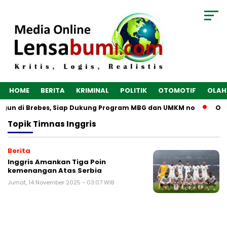
HOME
BERITA
KRIMINAL
POLITIK
OTOMOTIF
OLAH
angun di Brebes, Siap Dukung Program MBG dan UMKM no
Opt
Topik
Timnas Inggris
Berita
Inggris Amankan Tiga Poin
kemenangan Atas Serbia
Jumat, 14 November 2025 - 03:07 WIB