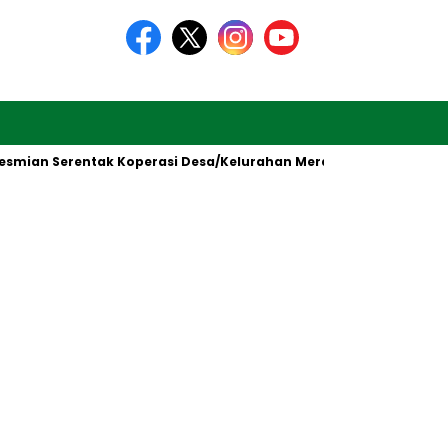
erentak Koperasi Desa/Kelurahan Merah Putih oleh Presiden RI