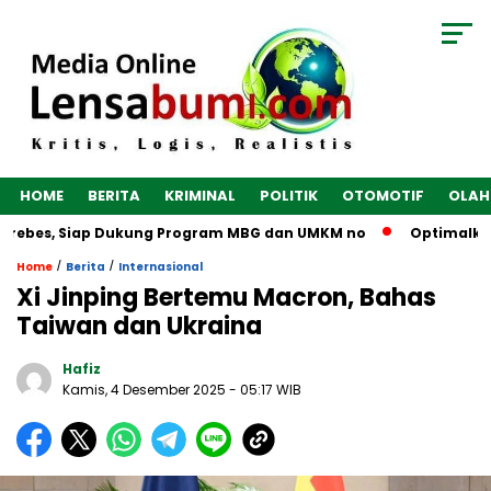
HOME
BERITA
KRIMINAL
POLITIK
OTOMOTIF
OLAH
Brebes, Siap Dukung Program MBG dan UMKM no
Optimalkan E
/
/
Home
Berita
Internasional
Xi Jinping Bertemu Macron, Bahas
Taiwan dan Ukraina
Hafiz
Kamis, 4 Desember 2025
- 05:17 WIB