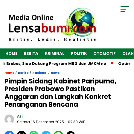
HOME
BERITA
KRIMINAL
POLITIK
OTOMOTIF
OLAH
Brebes, Siap Dukung Program MBG dan UMKM no
Optimalkan E
/
/
/
Home
Berita
Nasional
news
Pimpin Sidang Kabinet Paripurna,
Presiden Prabowo Pastikan
Anggaran dan Langkah Konkret
Penanganan Bencana
Ari
Selasa, 16 Desember 2025
- 02:30 WIB