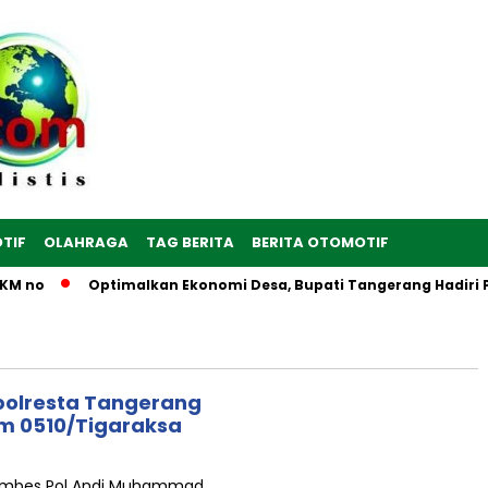
TIF
OLAHRAGA
TAG BERITA
BERITA OTOMOTIF
 no
Optimalkan Ekonomi Desa, Bupati Tangerang Hadiri Pere
Kapolresta Tangerang
im 0510/Tigaraksa
Kombes Pol Andi Muhammad