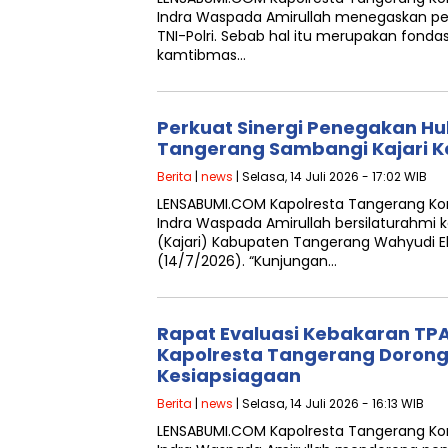
Indra Waspada Amirullah menegaskan pen
TNI-Polri. Sebab hal itu merupakan fon
kamtibmas…
Perkuat Sinergi Penegakan Hu
Tangerang Sambangi Kajari 
Berita
|
news
| Selasa, 14 Juli 2026 - 17:02 WIB
LENSABUMI.COM Kapolresta Tangerang 
Indra Waspada Amirullah bersilaturahmi k
(Kajari) Kabupaten Tangerang Wahyudi E
(14/7/2026). “Kunjungan…
Rapat Evaluasi Kebakaran TPA
Kapolresta Tangerang Doron
Kesiapsiagaan
Berita
|
news
| Selasa, 14 Juli 2026 - 16:13 WIB
LENSABUMI.COM Kapolresta Tangerang 