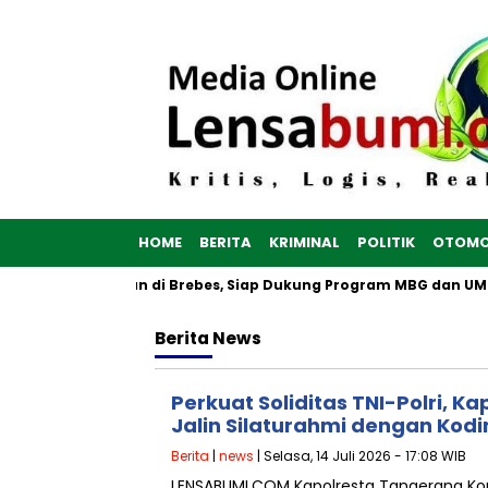
HOME
BERITA
KRIMINAL
POLITIK
OTOMO
h Putih Dibangun di Brebes, Siap Dukung Program MBG dan UMKM
Berita
News
Perkuat Soliditas TNI-Polri, 
Jalin Silaturahmi dengan Kod
Berita
|
news
| Selasa, 14 Juli 2026 - 17:08 WIB
LENSABUMI.COM Kapolresta Tangerang 