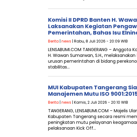
Komisi II DPRD Banten H. Wa
Laksanakan Kegiatan Pengaw
Pemerintahan, Bahas Isu Elnin
Berita
|
news
| Rabu, 8 Juli 2026 - 20:09 WIB
LENSABUMI.COM ‎TANGERANG – Anggota Komi
H. Wawan Sumarwan, S.H., melaksanakan
urusan pemerintahan di bidang pereko
stabilitas…
MUI Kabupaten Tangerang Sia
Manajemen Mutu ISO 9001:201
Berita
|
news
| Kamis, 2 Juli 2026 - 20:10 WIB
TANGERANG, LENSABUMI.COM – Majelis Ula
Kabupaten Tangerang secara resmi memul
peningkatan mutu pelayanan keagamaan 
pelaksanaan Kick Off…