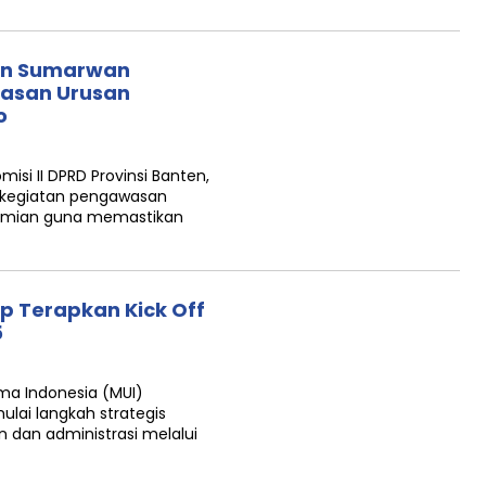
wan Sumarwan
asan Urusan
o
si II DPRD Provinsi Banten,
 kegiatan pengawasan
nomian guna memastikan
p Terapkan Kick Off
5
ma Indonesia (MUI)
ai langkah strategis
dan administrasi melalui