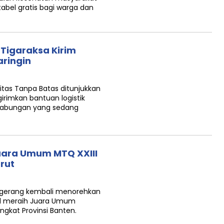
abel gratis bagi warga dan
 Tigaraksa Kirim
aringin
itas Tanpa Batas ditunjukkan
irimkan bantuan logistik
gabungan yang sedang
uara Umum MTQ XXIII
rut
gerang kembali menorehkan
l meraih Juara Umum
ngkat Provinsi Banten.