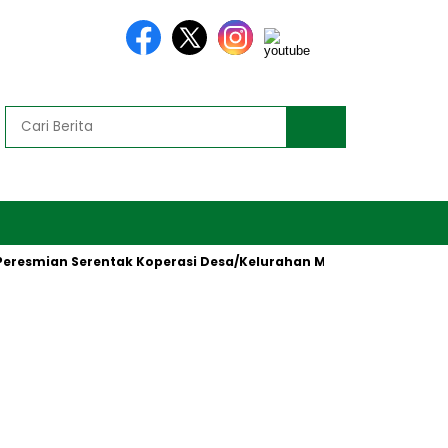
smian Serentak Koperasi Desa/Kelurahan Merah Putih oleh Presid