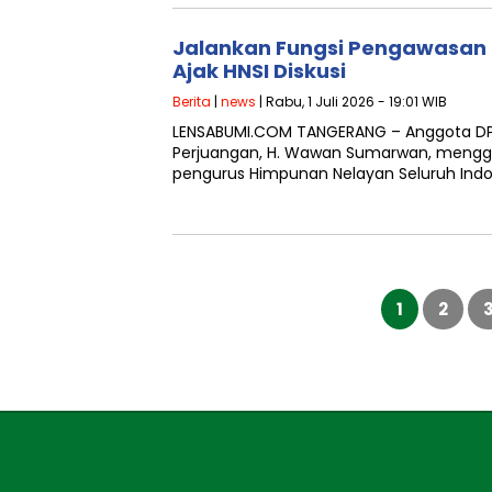
Jalankan Fungsi Pengawasa
Ajak HNSI Diskusi
Berita
|
news
| Rabu, 1 Juli 2026 - 19:01 WIB
LENSABUMI.COM TANGERANG – Anggota DPRD 
Perjuangan, H. Wawan Sumarwan, mengge
pengurus Himpunan Nelayan Seluruh Indo
Paginasi
pos
1
2