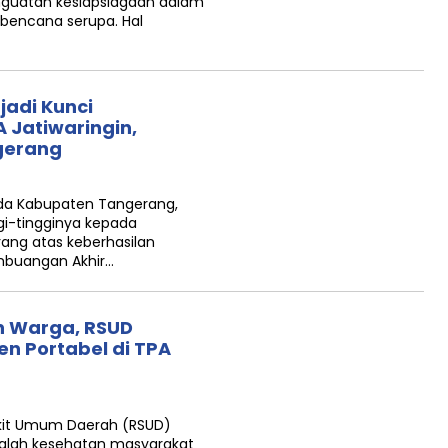
guatan kesiapsiagaan dalam
bencana serupa. Hal
jadi Kunci
Jatiwaringin,
ngerang
uda Kabupaten Tangerang,
gi-tingginya kepada
ng atas keberhasilan
buangan Akhir…
n Warga, RSUD
en Portabel di TPA
it Umum Daerah (RSUD)
alah kesehatan masyarakat