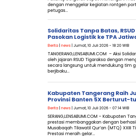
dengan menggelar kegiatan rontgen port
petugas…
Solidaritas Tanpa Batas, RSUD
Pasokan Logistik ke TPA Jatiw
Berita
|
news
| Jumat, 10 Juli 2026 - 18:20 WIB
‎TANGERANG,LENSABUMI.COM – Aksi Solidar
oleh jajaran RSUD Tigaraksa dengan meng
secara langsung untuk mendukung tim 
berjibaku…
Kabupaten Tangerang Raih J
Provinsi Banten 5X Berturut-tu
Berita
|
news
| Jumat, 10 Juli 2026 - 07:14 WIB
SERANG,LENSABUMI.COM – Kabupaten Tan
prestasi membanggakan dengan berhasi
Musabaqah Tilawatil Qur’an (MTQ) XXIII Ti
Prestasi meraih gelar…