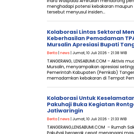
Indra Waspada Amirullah mendorong pen
menghadapi potensi kebakaran maupun 
tersebut menyusul insiden…
Kolaborasi Lintas Sektoral Men
Keberhasilan Pemadaman TPA 
Mursalin Apresiasi Bupati Ta
Berita
|
news
| Jumat, 10 Juli 2026 - 21:38 WIB
TANGERANG, ‎LENSABUMI.COM – Aktivis m
Mursalin, menyampaikan apresiasi seting
Pemerintah Kabupaten (Pemkab) Tangera
memadamkan kebakaran di Tempat Pem
Kolaborasi Untuk Keselamata
Pakuhaji Buka Kegiatan Rontg
Jatiwaringin
Berita
|
news
| Jumat, 10 Juli 2026 - 21:33 WIB
TANGERANG,LENSABUMI.COM – Rumah Sak
Pakuhaji bergerak cepat menangani mas