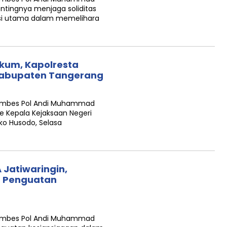
tingnya menjaga soliditas
dasi utama dalam memelihara
kum, Kapolresta
Kabupaten Tangerang
Kombes Pol Andi Muhammad
e Kepala Kejaksaan Negeri
ko Husodo, Selasa
 Jatiwaringin,
g Penguatan
Kombes Pol Andi Muhammad