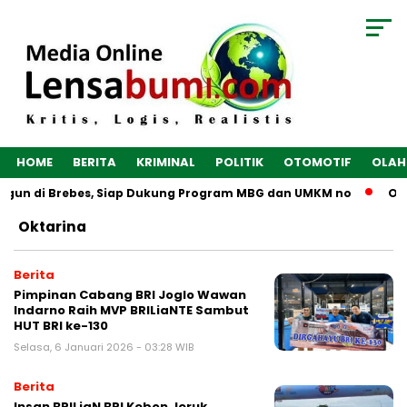
HOME
BERITA
KRIMINAL
POLITIK
OTOMOTIF
OLAH
ngun di Brebes, Siap Dukung Program MBG dan UMKM no
Opti
Oktarina
Berita
Pimpinan Cabang BRI Joglo Wawan
Indarno Raih MVP BRILiaNTE Sambut
HUT BRI ke-130
Selasa, 6 Januari 2026 - 03:28 WIB
Berita
Insan BRILiaN BRI Kebon Jeruk