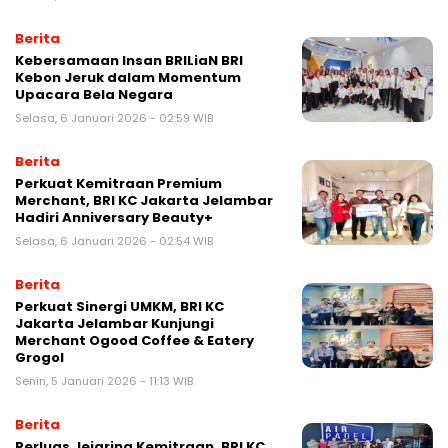
Berita
Kebersamaan Insan BRILiaN BRI
Kebon Jeruk dalam Momentum
Upacara Bela Negara
Selasa, 6 Januari 2026 - 02:59 WIB
Berita
Perkuat Kemitraan Premium
Merchant, BRI KC Jakarta Jelambar
Hadiri Anniversary Beauty+
Selasa, 6 Januari 2026 - 02:54 WIB
Berita
Perkuat Sinergi UMKM, BRI KC
Jakarta Jelambar Kunjungi
Merchant Ogood Coffee & Eatery
Grogol
Senin, 5 Januari 2026 - 11:13 WIB
Berita
Perluas Jejaring Kemitraan, BRI KC