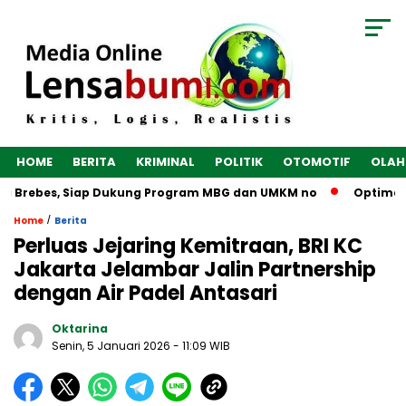
HOME
BERITA
KRIMINAL
POLITIK
OTOMOTIF
OLAH
i Brebes, Siap Dukung Program MBG dan UMKM no
Optimalkan
/
Home
Berita
Perluas Jejaring Kemitraan, BRI KC
Jakarta Jelambar Jalin Partnership
dengan Air Padel Antasari
Oktarina
Senin, 5 Januari 2026
- 11:09 WIB