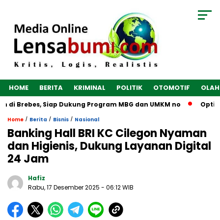
HOME
BERITA
KRIMINAL
POLITIK
OTOMOTIF
OLAH
 di Brebes, Siap Dukung Program MBG dan UMKM no
Optimalk
/
/
/
Home
Berita
Bisnis
Nasional
Banking Hall BRI KC Cilegon Nyaman
dan Higienis, Dukung Layanan Digital
24 Jam
Hafiz
Rabu, 17 Desember 2025
- 06:12 WIB