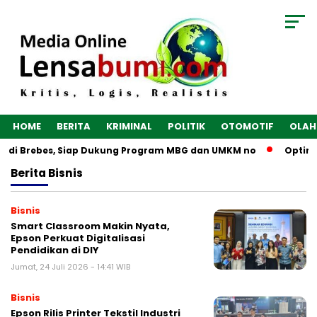
HOME
BERITA
KRIMINAL
POLITIK
OTOMOTIF
OLAH
n di Brebes, Siap Dukung Program MBG dan UMKM no
Optimal
Berita
Bisnis
Bisnis
Smart Classroom Makin Nyata,
Epson Perkuat Digitalisasi
Pendidikan di DIY
Jumat, 24 Juli 2026 - 14:41 WIB
Bisnis
Epson Rilis Printer Tekstil Industri