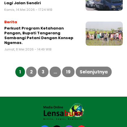
Lagi Jalan Sendiri
Kamis, 14 Mei 2026 - 17:24 WIB
Berita
Perkuat Program Ketahanan
Pangan, Bupati Tangerang
Sambangi Petani Dengan Konsep
Ngemas.
Jumat, 8 Mei 2026 - 14:49 WIB
Paginasi
pos
1
2
3
…
19
Selanjutnya