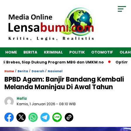
HOME
BERITA
KRIMINAL
POLITIK
OTOMOTIF
OLAH
di Brebes, Siap Dukung Program MBG dan UMKM no
Optimalka
/
/
/
Home
Berita
Daerah
Nasional
BPBD Agam: Banjir Bandang Kembali
Melanda Maninjau Di Awal Tahun
Hafiz
Kamis, 1 Januari 2026
- 08:10 WIB