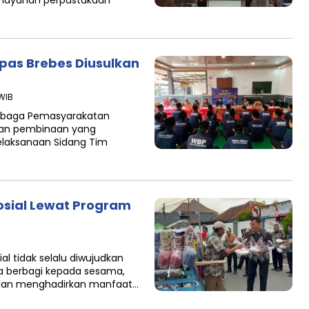
 layanan perpustakaan
pas Brebes Diusulkan
 WIB
mbaga Pemasyarakatan
dkan pembinaan yang
pelaksanaan Sidang Tim
osial Lewat Program
l tidak selalu diwujudkan
na berbagi kepada sesama,
dan menghadirkan manfaat…