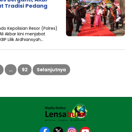
 Tradisi Pedang
o Kepolisian Resor (Polres)
i Akbar kini menjabat
BP Lilik Ardhiansyah…
…
92
Selanjutnya