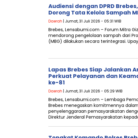
Audiensi dengan DPRD Brebes,
Dorong Tata Kelola Sampah M
Daerah
| Jumat, 31 Juli 2026 - 05:31 WIB
Brebes, Lensabumi.com – Forum Mitra Giz
mendorong pengelolaan sampah dari Prog
(MBG) dilakukan secara terintegrasi. Up
Lapas Brebes Siap Jalankan Ar
Perkuat Pelayanan dan Keama
ke-81
Daerah
| Jumat, 31 Juli 2026 - 05:29 WIB
Brebes, Lensabumi.com – Lembaga Pemasy
Brebes menegaskan komitmennya dalam
penyelenggaraan pemasyarakatan deng
Direktur Jenderal Pemasyarakatan kepad
Tongkat Komando Polres Brebe