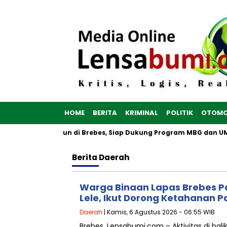
HOME
BERITA
KRIMINAL
POLITIK
OTOMO
h Putih Dibangun di Brebes, Siap Dukung Program MBG dan UMKM 
Berita
Daerah
Warga Binaan Lapas Brebes P
Lele, Ikut Dorong Ketahanan 
Daerah
| Kamis, 6 Agustus 2026 - 06:55 WIB
Brebes, Lensabumi.com – Aktivitas di ba