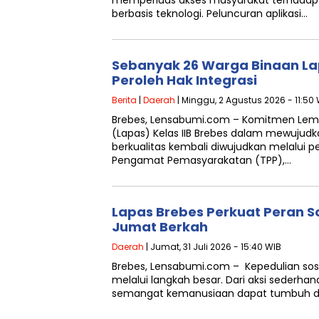
memperluas akses masyarakat terhadap
berbasis teknologi. Peluncuran aplikasi…
Sebanyak 26 Warga Binaan La
Peroleh Hak Integrasi
Berita
|
Daerah
| Minggu, 2 Agustus 2026 - 11:50
Brebes, Lensabumi.com – Komitmen Le
(Lapas) Kelas IIB Brebes dalam mewuju
berkualitas kembali diwujudkan melalui 
Pengamat Pemasyarakatan (TPP),…
Lapas Brebes Perkuat Peran S
Jumat Berkah
Daerah
| Jumat, 31 Juli 2026 - 15:40 WIB
Brebes, Lensabumi.com – Kepedulian sosia
melalui langkah besar. Dari aksi sederha
semangat kemanusiaan dapat tumbuh 