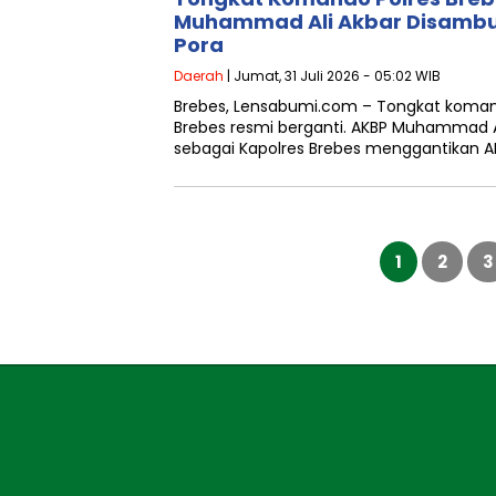
Muhammad Ali Akbar Disambut
Pora
Daerah
| Jumat, 31 Juli 2026 - 05:02 WIB
Brebes, Lensabumi.com – Tongkat komand
Brebes resmi berganti. AKBP Muhammad Al
sebagai Kapolres Brebes menggantikan AK
Paginasi
pos
1
2
3