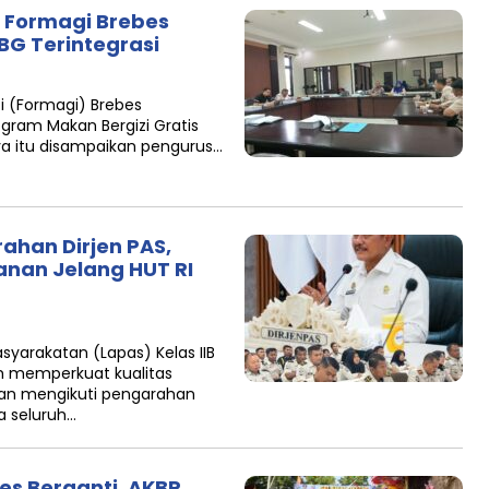
 Formagi Brebes
BG Terintegrasi
i (Formagi) Brebes
ram Makan Bergizi Gratis
aya itu disampaikan pengurus…
ahan Dirjen PAS,
nan Jelang HUT RI
arakatan (Lapas) Kelas IIB
 memperkuat kualitas
an mengikuti pengarahan
a seluruh…
s Berganti, AKBP